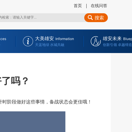
首页
在线问答
搜索
大美雄安
雄安未来
ices
Information
Bluep
务
天蓝地绿 水城共融
创新引领 卓越缔造
好了吗？
计时阶段做好这些事情，备战状态会更佳哦！