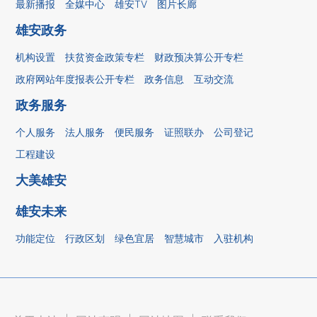
最新播报
全媒中心
雄安TV
图片长廊
雄安政务
机构设置
扶贫资金政策专栏
财政预决算公开专栏
政府网站年度报表公开专栏
政务信息
互动交流
政务服务
个人服务
法人服务
便民服务
证照联办
公司登记
工程建设
大美雄安
雄安未来
功能定位
行政区划
绿色宜居
智慧城市
入驻机构