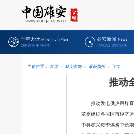
千年大计
雄安新闻
Millennium Plan
News
战略选择 中国样本
消息总汇 瞭望高地
当前位置：
首页
>
雄安新闻
>
最新播报
>
正文
推动
推动发电供热用煤直保
革委组织各省区市经济运
中补签采暖季煤炭中长期