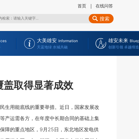
首页
在线问答
搜索
大美雄安
雄安未来
ices
Information
Bluep
务
天蓝地绿 水城共融
创新引领 卓越缔造
覆盖取得显著成效
民生用能底线的重要举措。近日，国家发展改
等产运需各方，在年度中长期合同的基础上集
保障的重点地区，9月25日，东北地区发电供