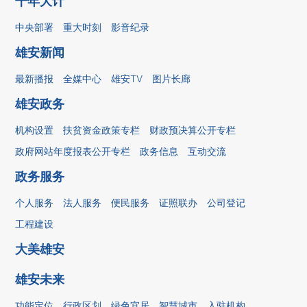
千年大计
中央部署
重大时刻
影音纪录
雄安新闻
最新播报
全媒中心
雄安TV
图片长廊
雄安政务
机构设置
扶贫资金政策专栏
财政预决算公开专栏
政府网站年度报表公开专栏
政务信息
互动交流
政务服务
个人服务
法人服务
便民服务
证照联办
公司登记
工程建设
大美雄安
雄安未来
功能定位
行政区划
绿色宜居
智慧城市
入驻机构