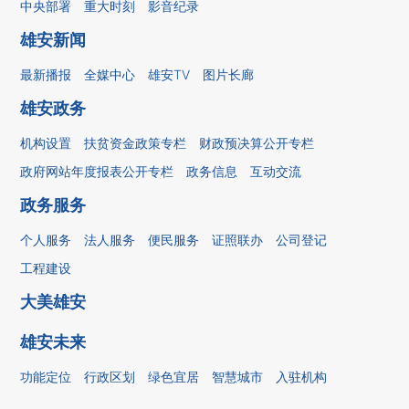
中央部署
重大时刻
影音纪录
雄安新闻
最新播报
全媒中心
雄安TV
图片长廊
雄安政务
机构设置
扶贫资金政策专栏
财政预决算公开专栏
政府网站年度报表公开专栏
政务信息
互动交流
政务服务
个人服务
法人服务
便民服务
证照联办
公司登记
工程建设
大美雄安
雄安未来
功能定位
行政区划
绿色宜居
智慧城市
入驻机构