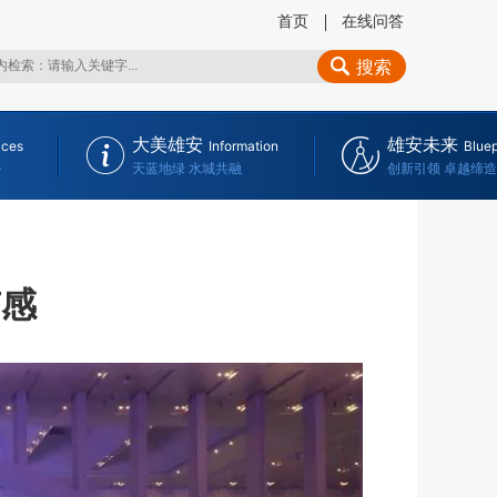
首页
在线问答
搜索
大美雄安
雄安未来
ices
Information
Bluep
务
天蓝地绿 水城共融
创新引领 卓越缔造
有感