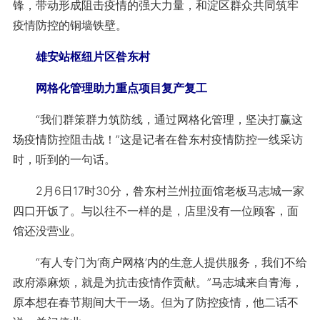
锋，带动形成阻击疫情的强大力量，和淀区群众共同筑牢
疫情防控的铜墙铁壁。
雄安站枢纽片区昝东村
网格化管理助力重点项目复产复工
“我们群策群力筑防线，通过网格化管理，坚决打赢这
场疫情防控阻击战！”这是记者在昝东村疫情防控一线采访
时，听到的一句话。
2月6日17时30分，昝东村兰州拉面馆老板马志城一家
四口开饭了。与以往不一样的是，店里没有一位顾客，面
馆还没营业。
“有人专门为‘商户网格’内的生意人提供服务，我们不给
政府添麻烦，就是为抗击疫情作贡献。”马志城来自青海，
原本想在春节期间大干一场。但为了防控疫情，他二话不