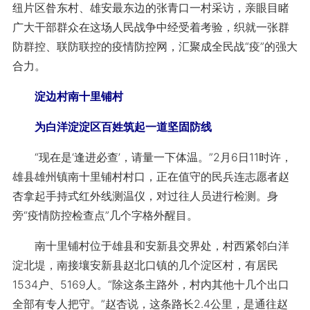
纽片区昝东村、雄安最东边的张青口一村采访，亲眼目睹
广大干部群众在这场人民战争中经受着考验，织就一张群
防群控、联防联控的疫情防控网，汇聚成全民战“疫”的强大
合力。
淀边村南十里铺村
为白洋淀淀区百姓筑起一道坚固防线
“现在是‘逢进必查’，请量一下体温。”2月6日11时许，
雄县雄州镇南十里铺村村口，正在值守的民兵连志愿者赵
杏拿起手持式红外线测温仪，对过往人员进行检测。身
旁“疫情防控检查点”几个字格外醒目。
南十里铺村位于雄县和安新县交界处，村西紧邻白洋
淀北堤，南接壤安新县赵北口镇的几个淀区村，有居民
1534户、5169人。“除这条主路外，村内其他十几个出口
全部有专人把守。”赵杏说，这条路长2.4公里，是通往赵