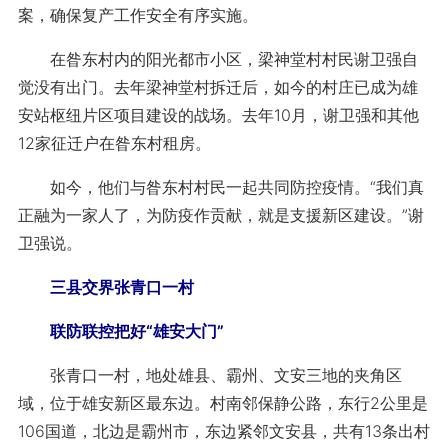
案，确保复产工作安全有序实施。
在昝东村内的阳光都市小区，梁神堂村村民谢卫强自
觉没有出门。去年梁神堂村拆迁后，如今的村庄已成为雄
安站枢纽片区项目建设的战场。去年10月，谢卫强和其他
12家征迁户在昝东村租房。
如今，他们与昝东村村民一起共同防控疫情。“我们真
正融为一家人了，为防疫作贡献，就是支援新区建设。”谢
卫强说。
三县交界张青口一村
联防联控把好“雄安大门”
张青口一村，地处雄县、霸州、文安三地的夹角区
域，位于雄安新区最东边。村南邻保静公路，东行2公里是
106国道，北边是霸州市，东边紧邻文安县，共有13条出村