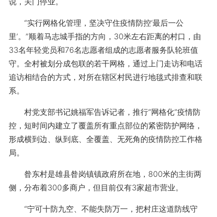
说，关门停业。
“实行网格化管理，坚决守住疫情防控‘最后一公
里’。”顺着马志城手指的方向，30米左右距离的村口，由
33名年轻党员和76名志愿者组成的志愿者服务队轮班值
守。全村被划分成包联的若干网格，通过上门走访和电话
追访相结合的方式，对所在辖区村民进行地毯式排查和联
系。
村党支部书记姚福军告诉记者，推行“网格化”疫情防
控，短时间内建立了覆盖所有重点部位的紧密防护网络，
形成横到边、纵到底、全覆盖、无死角的疫情防控工作格
局。
昝东村是雄县昝岗镇镇政府所在地，800米的主街两
侧，分布着300多商户，但目前仅有3家超市营业。
“宁可十防九空、不能失防万一，把村庄这道防线守