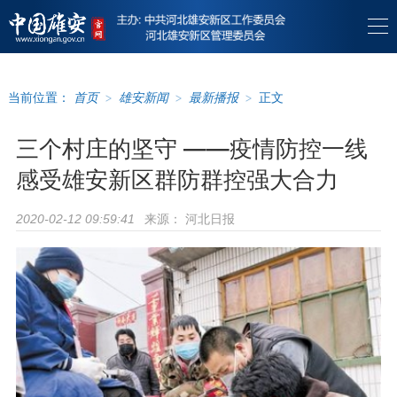
当前位置：
首页
>
雄安新闻
>
最新播报
>
正文
三个村庄的坚守 ——疫情防控一线
感受雄安新区群防群控强大合力
来源：
河北日报
2020-02-12 09:59:41