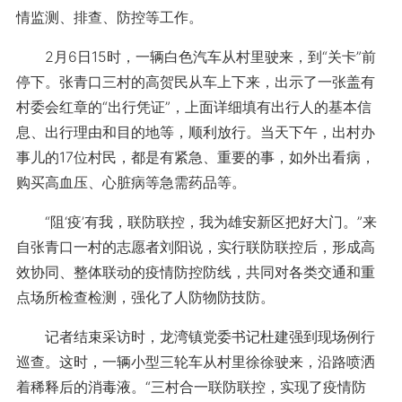
情监测、排查、防控等工作。
2月6日15时，一辆白色汽车从村里驶来，到“关卡”前
停下。张青口三村的高贺民从车上下来，出示了一张盖有
村委会红章的“出行凭证”，上面详细填有出行人的基本信
息、出行理由和目的地等，顺利放行。当天下午，出村办
事儿的17位村民，都是有紧急、重要的事，如外出看病，
购买高血压、心脏病等急需药品等。
“阻‘疫’有我，联防联控，我为雄安新区把好大门。”来
自张青口一村的志愿者刘阳说，实行联防联控后，形成高
效协同、整体联动的疫情防控防线，共同对各类交通和重
点场所检查检测，强化了人防物防技防。
记者结束采访时，龙湾镇党委书记杜建强到现场例行
巡查。这时，一辆小型三轮车从村里徐徐驶来，沿路喷洒
着稀释后的消毒液。“三村合一联防联控，实现了疫情防