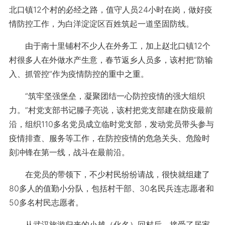
北口镇12个村的必经之路，值守人员24小时在岗，做好疫
情防控工作，为白洋淀淀区百姓筑起一道坚固防线。
由于南十里铺村不少人在外务工，加上赵北口镇12个
村很多人在外做水产生意，春节返乡人员多，该村把“防输
入、抓管控”作为疫情防控的重中之重。
“筑牢坚强堡垒，凝聚团结一心防控疫情的强大组织
力。”村党支部书记滕子亮说，该村把党支部建在防疫最前
沿，组织110多名党员成立临时党支部，发动党员带头参与
疫情排查、服务等工作，在防控疫情的危急关头、危险时
刻冲锋在第一线，战斗在最前沿。
在党员的带领下，不少村民纷纷请战，很快就组建了
80多人的值勤小分队，包括村干部、30名民兵连志愿者和
50多名村民志愿者。
从武汉旅游归来的小越（化名）回村后，接受了居家