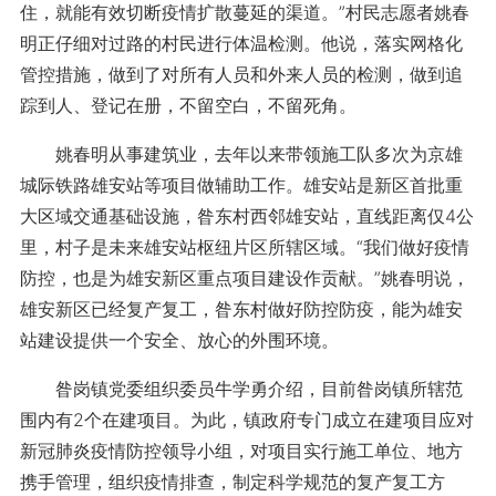
住，就能有效切断疫情扩散蔓延的渠道。”村民志愿者姚春
明正仔细对过路的村民进行体温检测。他说，落实网格化
管控措施，做到了对所有人员和外来人员的检测，做到追
踪到人、登记在册，不留空白，不留死角。
姚春明从事建筑业，去年以来带领施工队多次为京雄
城际铁路雄安站等项目做辅助工作。雄安站是新区首批重
大区域交通基础设施，昝东村西邻雄安站，直线距离仅4公
里，村子是未来雄安站枢纽片区所辖区域。“我们做好疫情
防控，也是为雄安新区重点项目建设作贡献。”姚春明说，
雄安新区已经复产复工，昝东村做好防控防疫，能为雄安
站建设提供一个安全、放心的外围环境。
昝岗镇党委组织委员牛学勇介绍，目前昝岗镇所辖范
围内有2个在建项目。为此，镇政府专门成立在建项目应对
新冠肺炎疫情防控领导小组，对项目实行施工单位、地方
携手管理，组织疫情排查，制定科学规范的复产复工方