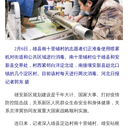
2月6日，雄县南十里铺村的志愿者们正准备使用喷雾
机对街道和公共区域进行消毒。南十里铺村位于雄县和安
新县交界处，村西紧邻白洋淀北堤，南接壤安新县赵北口
镇的几个淀区村。目前该村每天进行两次消毒。河北日报
记者郭东 摄
雄安新区规划建设是千年大计、国家大事。打好疫情
防控阻击战，关系新区人民群众生命安全和身体健康，关
系京津冀协同发展重大国家战略顺利实施。
连日来，记者深入雄县淀边村南十里铺村、雄安站枢