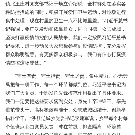
镇北王庄村党支部书记于焕立介绍说，全村群众在落实各
种防控措施的同时，积极开展爱国卫生运动，对垃圾进行
集中处理，现在村里的卫生一点不比城里差。“习近平总书
记强调，要广泛发动和依靠群众，同心同德、众志成城，
坚决打赢疫情防控的人民战争。我们一定按照习近平总书
记要求，进一步动员大家积极参与到疫情防控，充分发挥
群众聪明智慧。有更多群众积极参与，我们有信心打赢疫
情防控这场硬仗。”
“守土有责、守土担责、守土尽责，集中精力、心无旁
骛把每一项工作、每一个环节都做到位。习近平总书记为
我们广大党员、干部发挥先锋模范作用提出了具体要求。
我们一定要把这些要求落到实处，身先士卒冲锋干、率先
垂范带头干、高标极致精准干、众志成城团结干、创新举
措科学干。”涉县辽城乡党委书记李建军说，乡里每个村每
个值班点都由党员负责，冲在前线，排查隔离、环境整