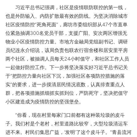
习近平总书记强调，社区是疫情联防联控的第一线，
也是外防输入、内防扩散最有效的防线。为坚决消除城市
社区疫情防控“死角死面”，廊坊市委组织部从47个市直单
位紧急抽调300名党员干部，支援广阳、安次两区增强无
物业小区疫情防控力量。市地方金融局党组副书记、调研
员纪连永介绍说，该局负责包联农行宿舍楼和居安里平房
两个社区，被抽调人员每天24小时值守，和社区工作人员
一起做好防控工作。下一步将坚决落实好习近平总书记关
于“把防控力量向社区下沉，加强社区各项防控措施的落
实”的要求，进一步摸清居民情况底数，认真排查重点人
群，把各项措施抓细抓实抓到位，严防死守，坚决把值守
小区建造成为疫情防控的坚强堡垒。
“你看，现在村里每家门口前都有这种装垃圾的皮斗
子。我们村是个老村，村里道路比较窄，大型垃圾清运车
进不来。村民们集思广益，‘发明’了这个皮斗子。”青县流河