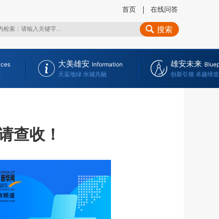
首页
在线问答
搜索
大美雄安
雄安未来
ices
Information
Bluep
务
天蓝地绿 水城共融
创新引领 卓越缔造
请查收！