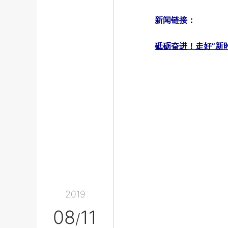
新闻链接：
砥砺奋进！走好“新
2019
08
11
/