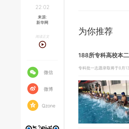
22:02
来源:
新华网
为你推荐
阅读正文
188所专科高校本
专科批一志愿录取将于8月1
微信
微博
Qzone