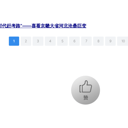
时代赶考路”——喜看京畿大省河北沧桑巨变
1
2
3
4
5
6
7
8
9
10
+1