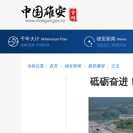
千年大计
雄安新闻
Millennium Plan
News
战略选择 中国样本
消息总汇 瞭望高地
当前位置：
首页
>
雄安新闻
>
最新播报
>
正文
砥砺奋进