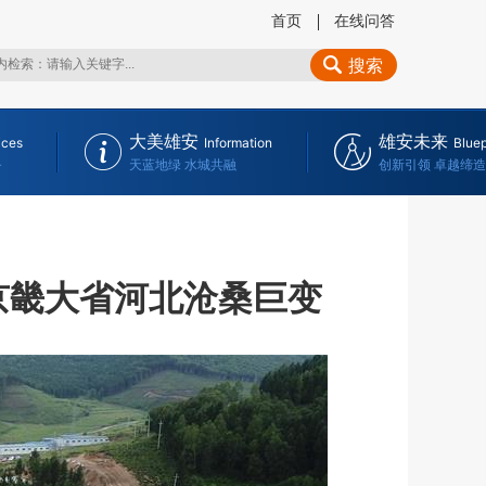
首页
在线问答
搜索
大美雄安
雄安未来
ices
Information
Bluep
务
天蓝地绿 水城共融
创新引领 卓越缔造
京畿大省河北沧桑巨变