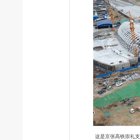
这是京张高铁崇礼支