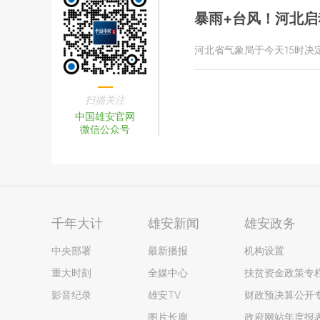
暴雨+台风！河北
河北省气象局于今天15时
扫描关注
中国雄安官网
微信公众号
千年大计
雄安新闻
雄安政务
中央部署
最新播报
机构设置
重大时刻
全媒中心
扶贫资金政策专
影音纪录
雄安TV
财政预决算公开
图片长廊
政府网站年度报