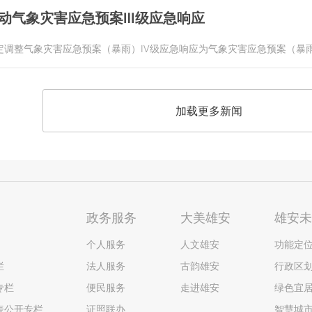
启动气象灾害应急预案Ⅲ级应急响应
决定调整气象灾害应急预案（暴雨）Ⅳ级应急响应为气象灾害应急预案（暴
加载更多新闻
政务服务
大美雄安
雄安
个人服务
人文雄安
功能定
栏
法人服务
古韵雄安
行政区
专栏
便民服务
走进雄安
绿色宜
表公开专栏
证照联办
智慧城