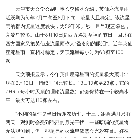
天津市天文学会副理事长李梅丛介绍，英仙座流星雨
活跃期为每年7月中旬至8月下旬，流量大且稳定。该流星
雨的群内流星速度较快，为59千米／秒，且呈现蓝绿色，
亮流星较多。由于8月10日是西方洛朗圣神的节日，因此在
西方国家又把英仙座流星雨称为“圣洛朗的眼泪”。近年英仙
座流星雨一直相对稳定，天顶流量每小时为60颗至100
颗。
天文预报显示，今年英仙座流星雨的流量极大预计出
现在8月13日，持续时间比较长。13日10点至23点，它的
ZHR（每小时天顶的理论流星数）都会保持在一个较高水
平，最大可达110颗左右。
“不利的条件是当日恰逢农历七月十三，距离满月只有
两天，观测时会受到强烈的月光干扰，一些暗弱的流星将
无法观测到，但一些超亮的火流星依然会光彩夺目。好在