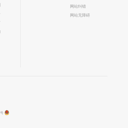
划
网站纠错
居
网站无障碍
市
构
9号