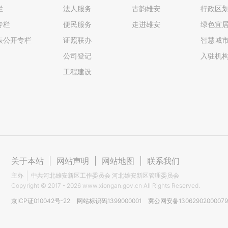
栏
法人服务
古韵雄安
行政区
专栏
便民服务
走进雄安
绿色宜
表公开专栏
证照联办
智慧城
公司登记
入驻机
工程建设
关于本站
|
网站声明
|
网站地图
|
联系我们
主办
中共河北雄安新区工作委员会 河北雄安新区管理委员会
Copyright ©
2017 - 2026
www.xiongan.gov.cn All Rights Reserved.
京ICP证010042号-22
网站标识码1399000001
冀公网安备1306290200007