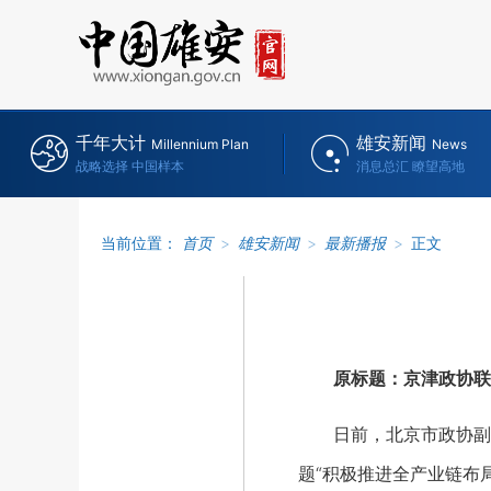
千年大计
雄安新闻
Millennium Plan
News
战略选择 中国样本
消息总汇 瞭望高地
当前位置：
首页
>
雄安新闻
>
最新播报
>
正文
原标题：京津政协联
日前，北京市政协副主
题“积极推进全产业链布