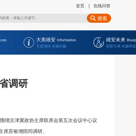
首页
在线问答
搜索
大美雄安
雄安未来
ices
Information
Bluep
务
天蓝地绿 水城共融
创新引领 卓越缔造
省调研
围绕京津冀政协主席联席会第五次会议中心议
主席苏银增陪同调研。