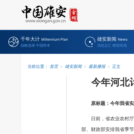
千年大计
雄安新闻
Millennium Plan
News
战略选择 中国样本
消息总汇 瞭望高地
当前位置：
首页
>
雄安新闻
>
最新播报
>
正文
今年河北
原标题：今年我省实
日前，省农业农村厅、省
部、财政部安排我省季节