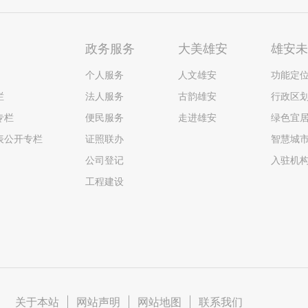
政务服务
大美雄安
雄安
个人服务
人文雄安
功能定
栏
法人服务
古韵雄安
行政区
专栏
便民服务
走进雄安
绿色宜
表公开专栏
证照联办
智慧城
公司登记
入驻机
工程建设
关于本站
|
网站声明
|
网站地图
|
联系我们