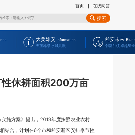
首页
在线问答
搜索
大美雄安
雄安未来
ices
Information
Bluep
务
天蓝地绿 水城共融
创新引领 卓越缔造
性休耕面积200万亩
实施方案》提出，2019年度按照农业农村
相结合，计划在6个市和雄安新区安排季节性