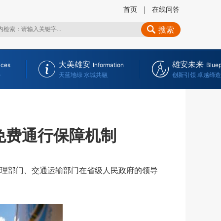
首页
在线问答
搜索
大美雄安
雄安未来
ices
Information
Bluep
务
天蓝地绿 水城共融
创新引领 卓越缔造
免费通行保障机制
理部门、交通运输部门在省级人民政府的领导