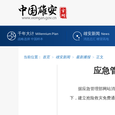
千年大计
雄安新闻
Millennium Plan
News
战略选择 中国样本
消息总汇 瞭望高地
当前位置：
首页
>
雄安新闻
>
最新播报
>
正文
应急
据应急管理部网站消息
下，建立抢险救灾免费通