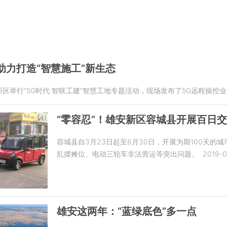
助力打造“智慧施工”新生态
新区举行“5G时代·智联工建”智慧工地专题活动，现场发布了5G远程操控
“零容忍”！雄安新区容城县开展百日
容城县自3月23日起至6月30日，开展为期100天
乱摆摊位、电动三轮车非法营运等突出问题。
2019-0
雄安这两年：“蓝绿底色”多一点