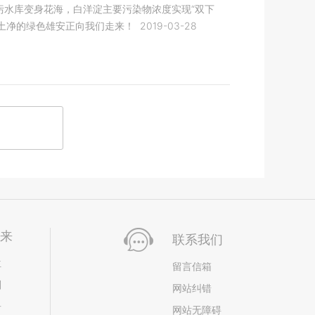
河污水库变身花海，白洋淀主要污染物浓度实现“双下
、土净的绿色雄安正向我们走来！
2019-03-28
未来
联系我们
位
留言信箱
划
网站纠错
居
网站无障碍