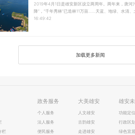
2019年4月1日是雄安新区设立两周年。两年来，唐
降”，“千年秀林”已造林11万亩……天蓝、地绿、水清
16:49:42
加载更多新闻
政务服务
大美雄安
雄安
个人服务
人文雄安
功能定
栏
法人服务
古韵雄安
行政区
专栏
便民服务
走进雄安
绿色宜