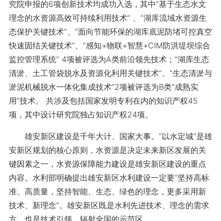
究院申报的6项创新技术均成功入选，其中“基于生态水文
理念的水资源高效可持续利用技术” 、“湖库流域水资源生
态保护关键技术”、“面向节能环保的湖库底泥防堵可控真空
快速固结关键技术”、“感知+物联+智慧+CIM防洪堤坝综合
监控管理系统” 4项被评选为A类前沿领先技术；“湖库生态
清淤、土工管袋脱水及资源化利用关键技术”、“生态清淤与
淤泥机械脱水一体化集成技术”2项被评选为B类“成熟实
用”技术。 共涉及包括国家发明专利在内的知识产权45
项，其中设计研究院独占知识产权24项。
雄安新区建设是千年大计、国家大事。“以水定城”是雄
安新区规划的核心原则，水资源是决定未来新区发展的关
键因素之一，水资源保障能力建设是雄安新区建设的重点
内容。水利部明确提出雄安新区水利建设一定要“坚持高标
准、高质量，坚持智能、生态、绿色的理念，更多采用新
技术、新理念”。雄安新区既是水利先进技术、理念的需求
方，也是技术引领、辐射全国的示范区。