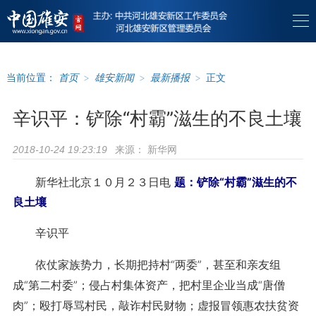
当前位置：
首页
>
雄安新闻
>
最新播报
>
正文
辛识平：铲除“村霸”滋生的不良土壤
来源：
新华网
2018-10-24 19:23:19
新华社北京１０月２３日电
题：铲除“村霸”滋生的不
良土壤
辛识平
依仗家族势力，长期把持村“两委”，甚至和亲友组
成“第二村委”；侵占村集体资产，把村里企业当成“唐僧
肉”；殴打辱骂村民，敲诈村民财物；虚报冒领惠农扶贫资