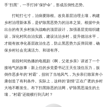
手“扫黑”，一手打掉“保护伞”，形成压倒性态势。
打蛇打七寸，治病要除根。改良基层治理土壤，构建
乡村治理新体系，是铲除黑恶势力的治本之策。根据中央
出台的有关乡村振兴战略的顶层设计，加强基层党组织建
设，深化村民自治实践，建设法治乡村，提升德治水平，
才能有效净化基层政治生态，防止黑恶势力反弹回潮，确
保乡村社会充满活力、和谐有序。
前段时间热播的电视剧《啊，父老乡亲》讲述了一个
接地气的故事：新上任的乡党委书记王天生顶住压力，扳
倒作恶多年的“村霸”，扭转了当地风气，为乡亲们致富奔小
康创造了有利条件。实际上，这样的“剧情”正在广袤的乡村
大地不断发生。布下扫黑除恶的法网，铲除黑恶滋生的土
壤，“村霸”还能横行到几时？