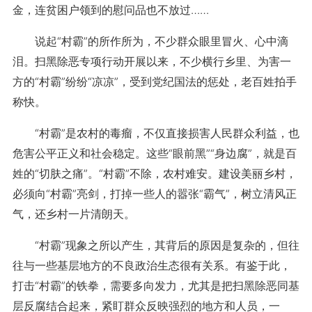
金，连贫困户领到的慰问品也不放过……
说起“村霸”的所作所为，不少群众眼里冒火、心中滴
泪。扫黑除恶专项行动开展以来，不少横行乡里、为害一
方的“村霸”纷纷“凉凉”，受到党纪国法的惩处，老百姓拍手
称快。
“村霸”是农村的毒瘤，不仅直接损害人民群众利益，也
危害公平正义和社会稳定。这些“眼前黑”“身边腐”，就是百
姓的“切肤之痛”。“村霸”不除，农村难安。建设美丽乡村，
必须向“村霸”亮剑，打掉一些人的嚣张“霸气”，树立清风正
气，还乡村一片清朗天。
“村霸”现象之所以产生，其背后的原因是复杂的，但往
往与一些基层地方的不良政治生态很有关系。有鉴于此，
打击“村霸”的铁拳，需要多向发力，尤其是把扫黑除恶同基
层反腐结合起来，紧盯群众反映强烈的地方和人员，一