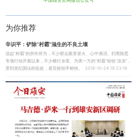
中国雄安官网微信公众号
为你推荐
辛识平：铲除“村霸”滋生的不良土壤
说起“村霸”的所作所为，不少群众眼里冒火、心中滴泪。扫黑除恶
专项行动开展以来，不少横行乡里、为害一方的“村霸”纷纷“凉凉”，
受到党纪国法的惩处，老百姓拍手称快。
2018-10-24 19:23:19