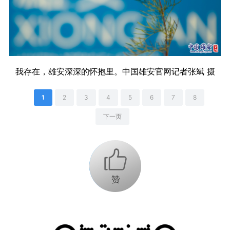
我存在，雄安深深的怀抱里。中国雄安官网记者张斌 摄
1
2
3
4
5
6
7
8
下一页
+1