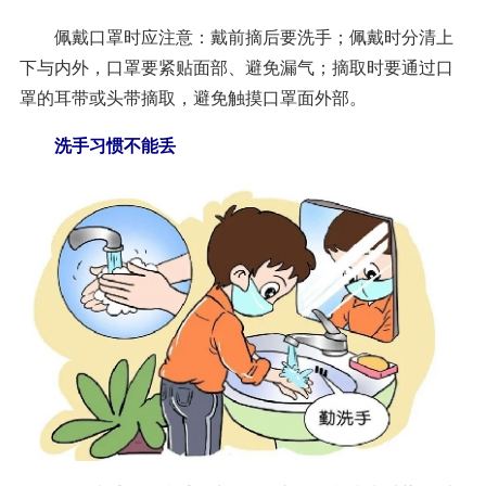
佩戴口罩时应注意：戴前摘后要洗手；佩戴时分清上
下与内外，口罩要紧贴面部、避免漏气；摘取时要通过口
罩的耳带或头带摘取，避免触摸口罩面外部。
洗手习惯不能丢