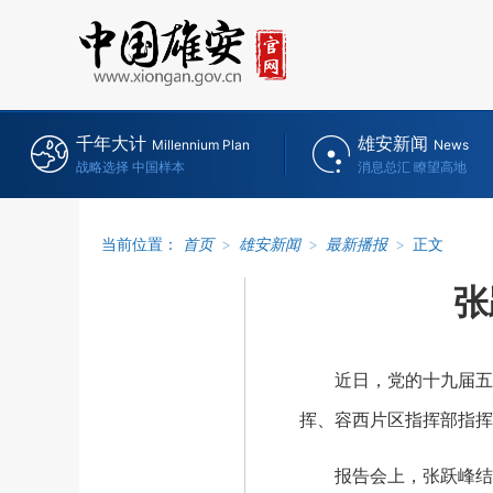
千年大计
雄安新闻
Millennium Plan
News
战略选择 中国样本
消息总汇 瞭望高地
当前位置：
首页
>
雄安新闻
>
最新播报
>
正文
张
近日，党的十九届五中
挥、容西片区指挥部指挥
报告会上，张跃峰结合