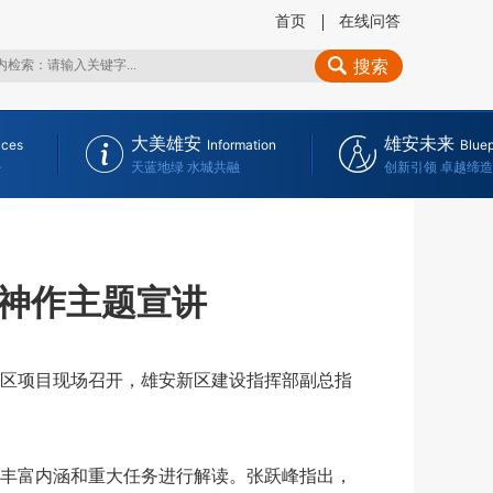
首页
在线问答
搜索
大美雄安
雄安未来
ices
Information
Bluep
务
天蓝地绿 水城共融
创新引领 卓越缔造
神作主题宣讲
区项目现场召开，雄安新区建设指挥部副总指
丰富内涵和重大任务进行解读。张跃峰指出，