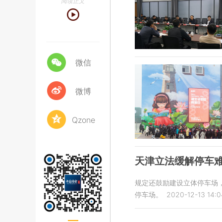
阅读正文
微信
微博
Qzone
天津立法缓解停车
规定还鼓励建设立体停车场
停车场。
2020-12-13 14:0