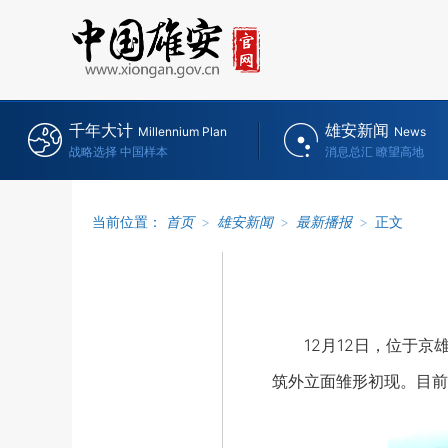
千年大计
雄安新闻
Millennium Plan
News
战略选择 中国样本
消息总汇 瞭望高地
当前位置：
首页
>
雄安新闻
>
最新播报
>
正文
12月12日，位于京
筑外立面雏形初现。目前