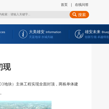
首页
在线问答
搜索
大美雄安
雄安未来
ices
Information
Bluep
务
天蓝地绿 水城共融
创新引领 卓越缔造
初现
6-03地块）主体工程实现全面封顶，两栋单体建
。