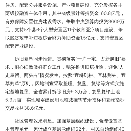
住房、配套公共服务设施、产业项目建设。充分发挥省县
两级投融资主体作用，其中省级累计筹措资金160.8亿元，
有效保障安置住房建设需求。争取中央预算内投资9669万
元，支持5个县6个大型安置区11个教育医疗项目建设。争
取脱贫攻坚补短板综合财力补助资金1.5亿元，支持安置区
配套产业建设。
拆旧复垦同步推进。贯彻落实“一户一宅、占新腾旧”要
求，耐心细致做好群众工作，稳妥推进旧房拆除，避免“人
走屋留、两头占”情况发生。按照“宜耕则耕、宜林则林、宜
草则草”原则，因地制宜采取整理、复垦、复绿等方式实施
宅基地复垦。全省累计拆除旧房9.3万套，复垦复绿土地
5.3万亩，实现城乡建设用地增减挂钩节余指标和复绿指标
交易收益38.6亿元。
社区管理效果明显。加强基层组织建设，合理设置基
本管理单元，累计成立基层党组织62个、村民自治组织43