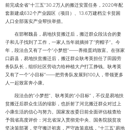
前完成全省“十三五”30.2万人的搬迁安置任务，2020年配
套新建成632个产业园区（项目）、13.6万建档立卡贫困
人口全部落实产业帮扶举措。
在邯郸魏县，易地扶贫搬迁后，搬迁群众段法合的妻
子和儿子找到了工作，一家人当年就摘掉了“穷帽子”。今
年，段法合又有了一个“小梦想”——养殖蛋鸡致富。在张家
口蔚县，易地扶贫搬迁后，搬迁群众耿考英担任了田园劳
务队队长，组织社区劳动力给种植大户打工挣钱。耿考英
又有了一个“小目标”——把劳务队发展到100人，带领更多
人一起致富奔小康。
段法合的“小梦想”、耿考英的“小目标”，不仅是易地扶
贫搬迁后群众生活的缩影，也折射了河北搬迁群众对过上
小康生活的信心与努力。国家发改委日前全面评估核查给
予我省高度评价：河北省深入贯彻党中央、国务院脱贫攻
坚决策部署，坚守搬迁初衷，严守政策底线，“十三五”易地