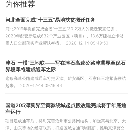
为你推荐
河北全面完成“十三五”易地扶贫搬迁任务
河北2019年提前完成全省“十三五”30.2万人的搬迁安置任务，
2020年配套新建成632个产业园区（项目）、13.6万建档立卡贫
困人口全部落实产业帮扶举措。
2020-12-14 09:49:50
津石“一横”三地联——写在津石高速公路津冀界至保石
界段即将建成通车之际
这条高速公路建成通车将把天津、雄安新区、石家庄三地紧密联结
起来。
2020-12-14 09:16:46
国道205津冀界至黄骅绕城起点段改建完成将于年底通
车运行
项目建成通车后，将对完善沧州市公路网结构，加强其与北京、天
津、山东等地的经济联系，打通区域交通“肠梗阻”，推动京津冀交