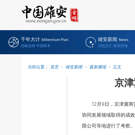
千年大计
雄安新闻
Millennium Plan
News
战略选择 中国样本
消息总汇 瞭望高地
当前位置：
首页
>
雄安新闻
>
最新播报
>
正文
京津
12月9日，京津冀商
协同发展领域取得的成效
限公司等地进行了考察。