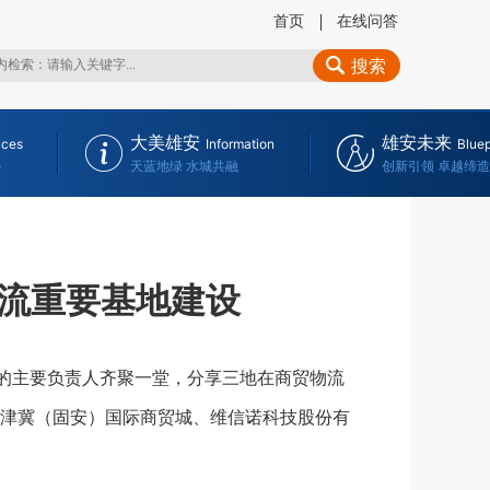
首页
在线问答
搜索
大美雄安
雄安未来
ices
Information
Bluep
务
天蓝地绿 水城共融
创新引领 卓越缔造
流重要基地建设
的主要负责人齐聚一堂，分享三地在商贸物流
津冀（固安）国际商贸城、维信诺科技股份有