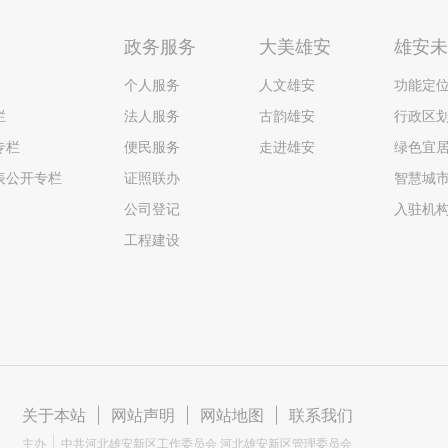
政务服务
大美雄安
雄安
个人服务
人文雄安
功能定
栏
法人服务
古韵雄安
行政区
专栏
便民服务
走进雄安
绿色宜
表公开专栏
证照联办
智慧城
公司登记
入驻机
工程建设
关于本站
|
网站声明
|
网站地图
|
联系我们
主办
中共河北雄安新区工作委员会 河北雄安新区管理委员会