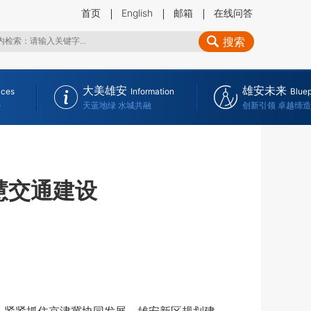
首页
English
邮箱
在线问答
搜索
大美雄安
雄安未来
ices
Information
Bluep
务
天蓝地绿 水城共融
创新引领 卓越缔造
慧交通建设