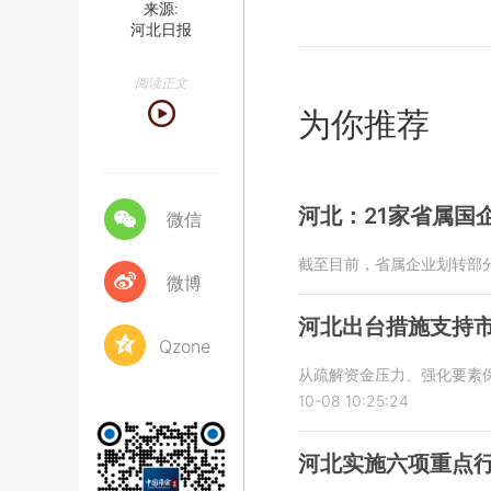
来源:
河北日报
阅读正文
为你推荐
河北：21家省属国
微信
截至目前，省属企业划转部分
微博
河北出台措施支持
Qzone
从疏解资金压力、强化要素保
10-08 10:25:24
河北实施六项重点