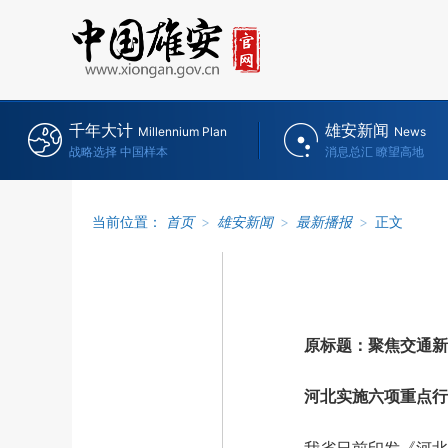
千年大计
雄安新闻
Millennium Plan
News
战略选择 中国样本
消息总汇 瞭望高地
当前位置：
首页
>
雄安新闻
>
最新播报
>
正文
原标题：聚焦交通新
河北实施六项重点行