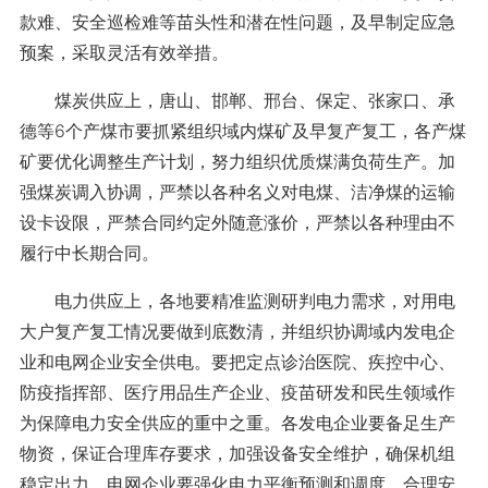
款难、安全巡检难等苗头性和潜在性问题，及早制定应急
预案，采取灵活有效举措。
煤炭供应上，唐山、邯郸、邢台、保定、张家口、承
德等6个产煤市要抓紧组织域内煤矿及早复产复工，各产煤
矿要优化调整生产计划，努力组织优质煤满负荷生产。加
强煤炭调入协调，严禁以各种名义对电煤、洁净煤的运输
设卡设限，严禁合同约定外随意涨价，严禁以各种理由不
履行中长期合同。
电力供应上，各地要精准监测研判电力需求，对用电
大户复产复工情况要做到底数清，并组织协调域内发电企
业和电网企业安全供电。要把定点诊治医院、疾控中心、
防疫指挥部、医疗用品生产企业、疫苗研发和民生领域作
为保障电力安全供应的重中之重。各发电企业要备足生产
物资，保证合理库存要求，加强设备安全维护，确保机组
稳定出力。电网企业要强化电力平衡预测和调度，合理安