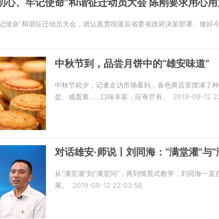
初心、牢记使命”和谐征迁动员大会 陈刚要求用心
牢记使命”和谐征迁动员大会，就认真贯彻落实省委省政府决策部署、做好
中秋节到，品尝月饼中的“雄安味道”
中秋节前夕，记者走访市场看到，各色商店里摆满了
盐、咸蛋黄……口味丰富，应有尽有。
2019-09-12 2
对话雄安·师说丨刘同海：“满堂灌”与
从“满堂灌”到“满堂问”，再到情景式教学，刘同海一
展。
2019-09-12 22:03:58