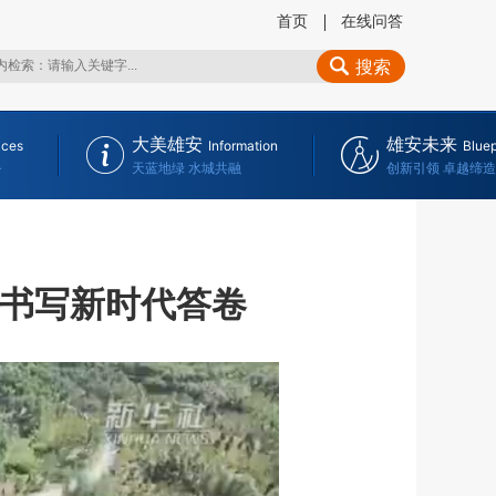
首页
在线问答
搜索
大美雄安
雄安未来
ices
Information
Bluep
务
天蓝地绿 水城共融
创新引领 卓越缔造
力书写新时代答卷