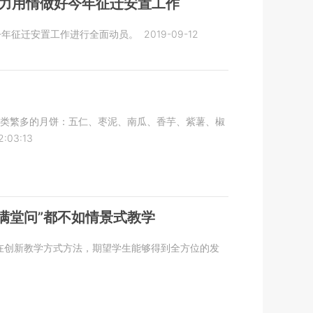
用力用情做好今年征迁安置工作
今年征迁安置工作进行全面动员。
2019-09-12
种类繁多的月饼：五仁、枣泥、南瓜、香芋、紫薯、椒
2:03:13
“满堂问”都不如情景式教学
直在创新教学方式方法，期望学生能够得到全方位的发