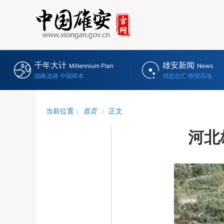
千年大计
雄安新闻
Millennium Plan
News
战略选择 中国样本
消息总汇 瞭望高地
当前位置：
首页
>
正文
河北