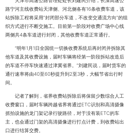
天津市高速公路管理处处长刘建民介绍，长深高速公
路宁河主线收费站天津侧、河北侧各有16条收费车道，该
站拆除工程将采用“封闭部分车道，不改变交通流方向”的组
织方式进行不断交施工。目前第一阶段对收费广场中心线
两侧共4条车道进行封闭，其他收费车道正常通行。
“明年1月1日全国统一切换收费系统后再封闭并拆除其
他车道及其收费设施，届时车辆将经第一阶段拆站改造后
的车道不停车快速通过津冀省界。”刘建民说，届时货车的
通行速率将由40至60秒提升到2至3秒，大幅节省出行时
间。
记者了解到，省界收费站拆除后将保留少数综合人工
收费窗口，届时车辆跨越省界将通过ETC识别和高清摄像
抓拍设施的龙门架记录行驶路径，对于没有装ETC的车
主，也会通过门架的高清摄像进行打点计费，到收费站出
口进行结算交费。