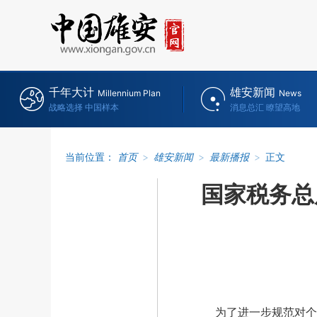
千年大计
雄安新闻
Millennium Plan
News
战略选择 中国样本
消息总汇 瞭望高地
当前位置：
首页
>
雄安新闻
>
最新播报
>
正文
国家税务总
为了进一步规范对个人