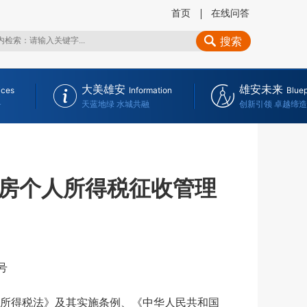
首页
在线问答
搜索
大美雄安
雄安未来
ices
Information
Bluep
务
天蓝地绿 水城共融
创新引领 卓越缔造
房个人所得税征收管理
号
所得税法》及其实施条例、《中华人民共和国