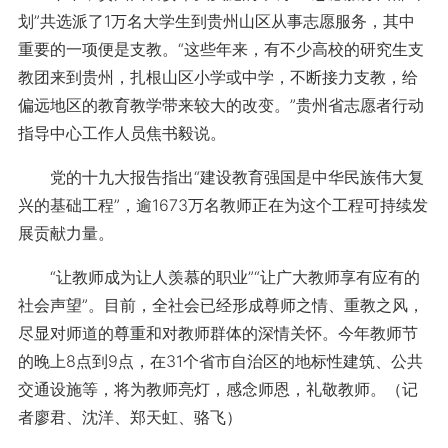
划”共选派了1万名大学生到贵州山区从事志愿服务，其中
重要的一项便是支教。“这些年来，有不少高校的研究生支
教团来到贵州，扎根山区小学或中学，不断接力支教，给
偏远地区的教育教学带来较大的改变。”贵州省志愿者行动
指导中心工作人员焦书毅说。
党的十九大报告指出“建设教育强国是中华民族伟大复
兴的基础工程”，逾1673万名教师正在为这个工程可持续发
展贡献力量。
“让教师成为让人羡慕的职业”“让广大教师享有应有的
社会声望”。目前，全社会已经形成尊师之情、重教之风，
尽显对师道的尊重和对教师群体的深情关怀。今年教师节
的晚上8点到9点，在31个省市自治区的地标性建筑、公共
交通设施等，将为教师亮灯，感念师恩，礼敬教师。（记
者廖君、沈洋、郑天虹、骆飞）