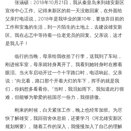
张涵硕：2018年10月21日，我从秦皇岛来到雄安新区
宣传中心工作。记得来新区的前一天没敢回家，在外面给
父亲打电话说，2018年是我毕业的第10年，要放弃目前的
工作和安逸的生活，到一片陌生的土地上，去建设雄安新
区。我在忐忑中等待着一位老党员的回复。父亲说，这才
是我儿子！
临行的当晚，母亲给我收拾了行李，送我到了车站，
刚进候车室，母亲就转身离开了。我看到她转身时在擦着
眼泪。当火车启动开过一个十字路口时，电话响起。父亲
说：“向北看，路口那个开着大灯的车下，挥手的就是我
们，你妈想多看看你。”当时，我泪如雨下。我知道此行很
难，但能够为挚爱的祖国尽一份力，我很骄傲。
刚来的时候，白天紧张工作，晚上也经常加班。为尽
快了解雄安，我回宿舍休息前，还要学习
《河北雄安新区
规划纲要》。
随着工作的深入，我慢慢加入了自己的理解