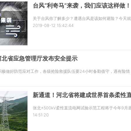
台风“利奇马”来袭，我们应该这样做！
关于台风你了解多少？遭遇台风是该如何避险？今天就
2019-08-12 15:42:44
 河北省应急管理厅发布安全提示
积极做好防范应对工作，各级抢险救援队伍要24小时备勤值守，遇有险情
新通道！河北省将建成世界首条柔性
张北±500kV柔性直流电网试验示范工程将于今年9
14:51:20