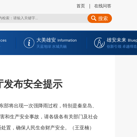
首页
在线问答
搜索
大美雄安
雄安未来
ices
Information
Bluep
务
天蓝地绿 水城共融
创新引领 卓越缔造
厅发布安全提示
北东部将出现一次强降雨过程，特别是秦皇岛、
害和生产安全事故，请各级各有关部门及社会
断处置，确保人民生命财产安全。（王亚楠）