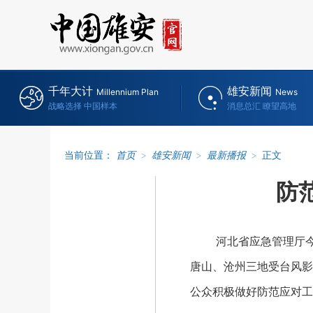
千年大计
雄安新闻
Millennium Plan
News
战略选择 中国样本
消息总汇 瞭望高地
当前位置：
首页
>
雄安新闻
>
最新播报
>
正文
防
河北省应急管理厅今天发
唐山、沧州三地受台风影
公众积极做好防范应对工