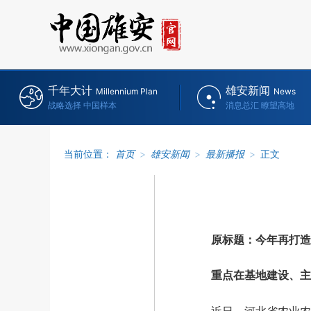
千年大计
雄安新闻
Millennium Plan
News
战略选择 中国样本
消息总汇 瞭望高地
当前位置：
首页
>
雄安新闻
>
最新播报
>
正文
原标题：今年再打造3
重点在基地建设、主体