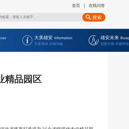
首页
在线问答
搜索
大美雄安
雄安未来
ices
Information
Bluep
务
天蓝地绿 水城共融
创新引领 卓越缔造
业精品园区