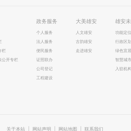
政务服务
大美雄安
雄安
个人服务
人文雄安
功能定
栏
法人服务
古韵雄安
行政区
专栏
便民服务
走进雄安
绿色宜
表公开专栏
证照联办
智慧城
公司登记
入驻机
工程建设
关于本站
|
网站声明
|
网站地图
|
联系我们