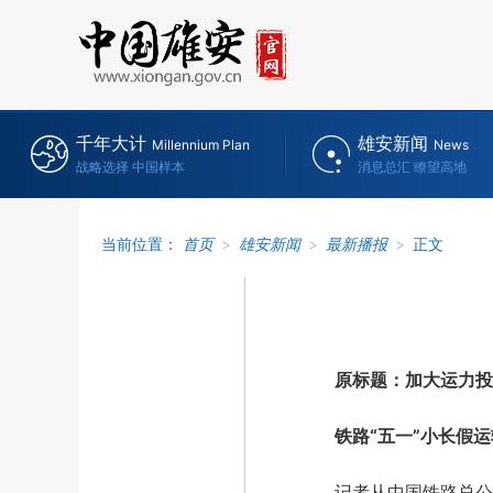
千年大计
雄安新闻
Millennium Plan
News
战略选择 中国样本
消息总汇 瞭望高地
当前位置：
首页
>
雄安新闻
>
最新播报
>
正文
原标题：加大运力投放
铁路“五一”小长假运
记者从中国铁路总公司获