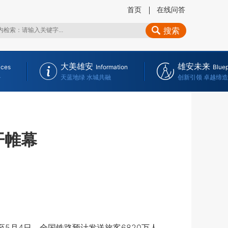
首页
在线问答
搜索
大美雄安
雄安未来
ices
Information
Bluep
务
天蓝地绿 水城共融
创新引领 卓越缔造
开帷幕
5月4日，全国铁路预计发送旅客6820万人