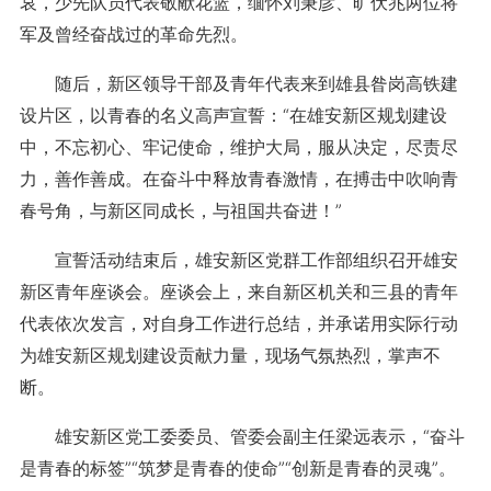
哀，少先队员代表敬献花篮，缅怀刘秉彦、旷伏兆两位将
军及曾经奋战过的革命先烈。
随后，新区领导干部及青年代表来到雄县昝岗高铁建
设片区，以青春的名义高声宣誓：“在雄安新区规划建设
中，不忘初心、牢记使命，维护大局，服从决定，尽责尽
力，善作善成。在奋斗中释放青春激情，在搏击中吹响青
春号角，与新区同成长，与祖国共奋进！”
宣誓活动结束后，雄安新区党群工作部组织召开雄安
新区青年座谈会。座谈会上，来自新区机关和三县的青年
代表依次发言，对自身工作进行总结，并承诺用实际行动
为雄安新区规划建设贡献力量，现场气氛热烈，掌声不
断。
雄安新区党工委委员、管委会副主任梁远表示，“奋斗
是青春的标签”“筑梦是青春的使命”“创新是青春的灵魂”。