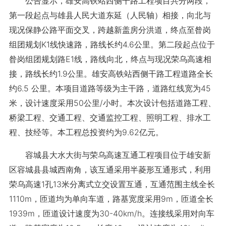
公告显示，雄安高铁站西侧干路工程项目共分两段，
第一段起点与雄县人民大道东延（人民轴）相接，向北与
现况保静公路平面交叉，跨越新盖房分洪道，终点至昝岗
组团规划K1线快速路，路线长约4.6公里。第二段起点位于
昝岗组团规划路E1线，路线向北，终点与现况荣乌高速相
接，路线长约1.9公里。雄安高铁站西侧干路工程道路全长
约6.5 公里。本项目道路等级为主干路，道路红线宽为45
米，设计速度采用50公里/小时。本次设计包括道路工程、
桥梁工程、交通工程、交通监控工程、照明工程、排水工
程、技经等。本工程总投资约为9.62亿元。
容城县大水大街与荣乌高速互通工程项目位于雄安新
区容城县县城西南角，该互通采用半菱形互通形式，利用
荣乌高速1孔13米分离式立交设置互通，互通范围主线全长
1110m，匝道均为单向车道，路基宽度采用9m，匝道全长
1939m，匝道设计速度为30-40km/h。连接线采用对向车