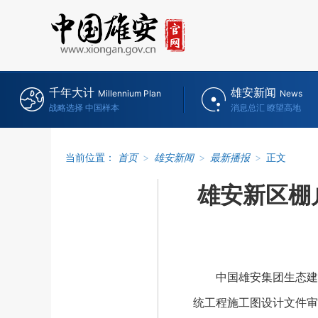
千年大计
雄安新闻
Millennium Plan
News
战略选择 中国样本
消息总汇 瞭望高地
当前位置：
首页
>
雄安新闻
>
最新播报
>
正文
雄安新区棚
中国雄安集团生态建设
统工程施工图设计文件审