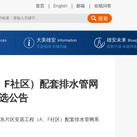
首页
English
邮箱
在线问答
搜索
大美雄安
雄安未来
ices
Information
Bluep
务
天蓝地绿 水城共融
创新引领 卓越缔造
、F社区）配套排水管网
选公告
片区安居工程（A、F社区）配套排水管网系