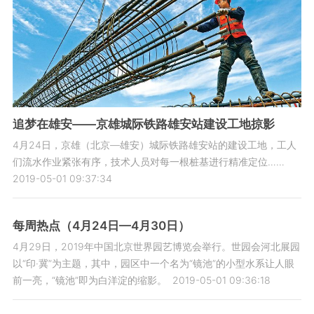
追梦在雄安——京雄城际铁路雄安站建设工地掠影
4月24日，京雄（北京—雄安）城际铁路雄安站的建设工地，工人
们流水作业紧张有序，技术人员对每一根桩基进行精准定位……
2019-05-01 09:37:34
每周热点（4月24日—4月30日）
4月29日，2019年中国北京世界园艺博览会举行。世园会河北展园
以“印·冀”为主题，其中，园区中一个名为“镜池”的小型水系让人眼
前一亮，“镜池”即为白洋淀的缩影。
2019-05-01 09:36:18