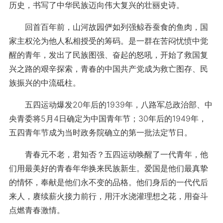
历史，书写了中华民族迈向伟大复兴的壮丽史诗。
回首百年前，山河故园俨如列强鲸吞蚕食的鱼肉，国
家主权沦为他人私相授受的筹码。是一群在苦闷忧愤中觉
醒的青年，发出了民族图强、奋起的怒吼，开始了救国复
兴之路的艰辛探索，青春的中国共产党成为救亡图存、民
族振兴的中流砥柱。
五四运动爆发20年后的1939年，八路军总政治部、中
央青委将5月4日确定为中国青年节；30年后的1949年，
五四青年节成为当时政务院确立的第一批法定节日。
青春元不老，君知否？五四运动唤醒了一代青年，他
们用最美好的青春年华换来民族新生。爱国是他们最真挚
的情怀，奉献是他们永不变的品格。他们身后的一代代后
来人，赓续薪火接力前行，用汗水浇灌理想之花，用奋斗
点燃青春激情。