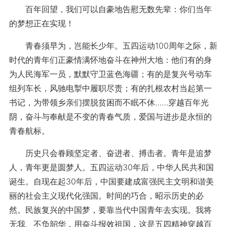
百年回望，我们可以自豪地告慰无数先辈：你们当年
的梦想正在实现！
青春须早为，岂能长少年。五四运动100周年之际，新
时代的青年们正豪情满怀地奋斗在神州大地：他们有的身
为人民海军一员，默默守卫蓝色海疆；有的是复兴号动车
组列车长，风驰电掣中履职尽责；有的扎根农村当起第一
书记，为带领乡亲们摆脱贫困而不眠不休……穿越百年光
阴，奋斗与奉献是不变的青春气质，爱国与进步是永恒的
青春航标。
历史只会眷顾坚定者、奋进者、搏击者。青年是追梦
人，青年更是圆梦人。五四运动30年后，中华人民共和国
诞生。自现在起30年后，中国要建成富强民主文明和谐美
丽的社会主义现代化强国。时间的巧合，昭示历史的必
然。民族复兴的中国梦，要靠当代中国青年去实现。我将
无我、不负韶华，用奋斗报效祖国，这是五四精神穿越百