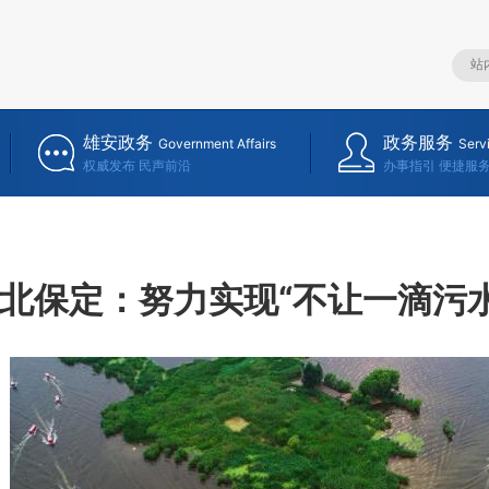
雄安政务
政务服务
Government Affairs
Serv
权威发布 民声前沿
办事指引 便捷服
北保定：努力实现“不让一滴污