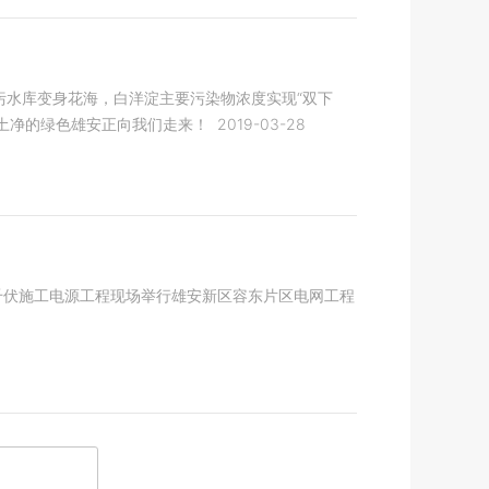
河污水库变身花海，白洋淀主要污染物浓度实现“双下
、土净的绿色雄安正向我们走来！
2019-03-28
5千伏施工电源工程现场举行雄安新区容东片区电网工程