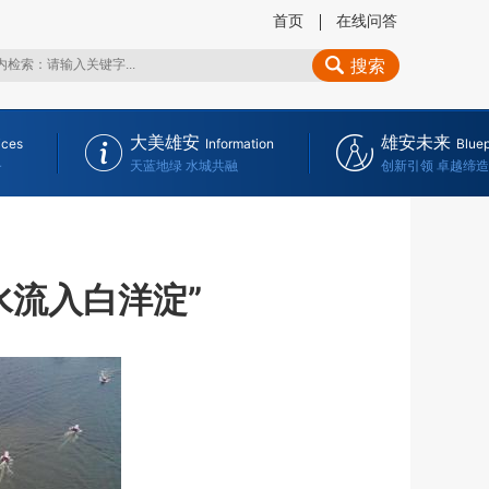
首页
在线问答
搜索
大美雄安
雄安未来
ices
Information
Bluep
务
天蓝地绿 水城共融
创新引领 卓越缔造
水流入白洋淀”