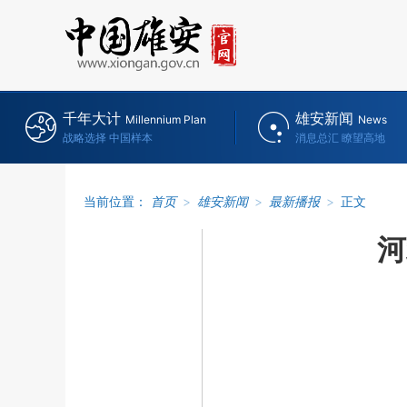
千年大计
雄安新闻
Millennium Plan
News
战略选择 中国样本
消息总汇 瞭望高地
当前位置：
首页
>
雄安新闻
>
最新播报
>
正文
河