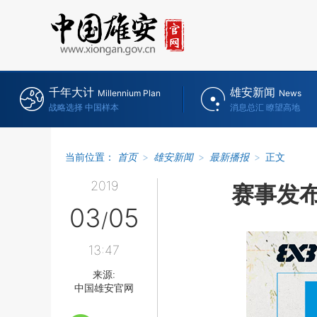
千年大计
雄安新闻
Millennium Plan
News
战略选择 中国样本
消息总汇 瞭望高地
当前位置：
首页
>
雄安新闻
>
最新播报
>
正文
2019
赛事发布
03
05
/
13:47
来源:
中国雄安官网