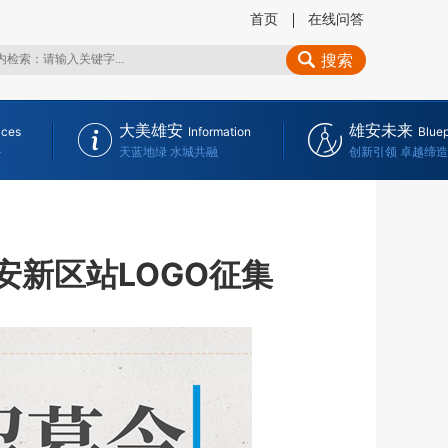
首页
在线问答
搜索
大美雄安
雄安未来
ices
Information
Bluep
务
天蓝地绿 水城共融
创新引领 卓越缔造
安新区站LOGO征集