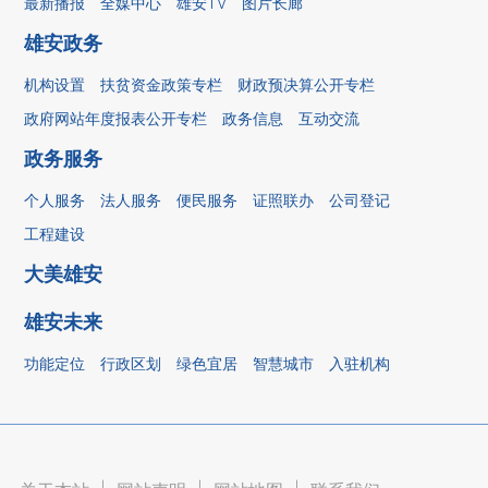
最新播报
全媒中心
雄安TV
图片长廊
雄安政务
机构设置
扶贫资金政策专栏
财政预决算公开专栏
政府网站年度报表公开专栏
政务信息
互动交流
政务服务
个人服务
法人服务
便民服务
证照联办
公司登记
工程建设
大美雄安
雄安未来
功能定位
行政区划
绿色宜居
智慧城市
入驻机构