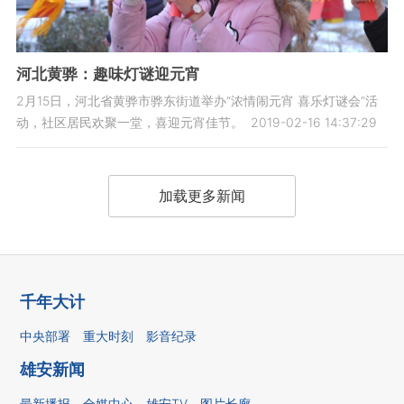
河北黄骅：趣味灯谜迎元宵
2月15日，河北省黄骅市骅东街道举办“浓情闹元宵 喜乐灯谜会”活
动，社区居民欢聚一堂，喜迎元宵佳节。
2019-02-16 14:37:29
加载更多新闻
千年大计
中央部署
重大时刻
影音纪录
雄安新闻
最新播报
全媒中心
雄安TV
图片长廊