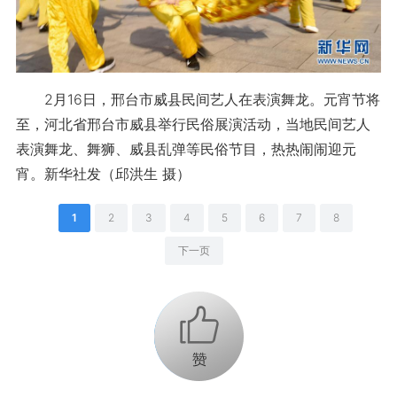
2月16日，邢台市威县民间艺人在表演舞龙。元宵节将
至，河北省邢台市威县举行民俗展演活动，当地民间艺人
表演舞龙、舞狮、威县乱弹等民俗节目，热热闹闹迎元
宵。新华社发（邱洪生 摄）
1
2
3
4
5
6
7
8
下一页
+1