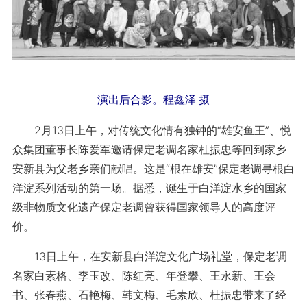
演出后合影。程鑫泽 摄
2月13日上午，对传统文化情有独钟的“雄安鱼王”、悦
众集团董事长陈爱军邀请保定老调名家杜振忠等回到家乡
安新县为父老乡亲们献唱。这是“根在雄安”保定老调寻根白
洋淀系列活动的第一场。据悉，诞生于白洋淀水乡的国家
级非物质文化遗产保定老调曾获得国家领导人的高度评
价。
13日上午，在安新县白洋淀文化广场礼堂，保定老调
名家白素格、李玉改、陈红亮、年登攀、王永新、王会
书、张春燕、石艳梅、韩文梅、毛素欣、杜振忠带来了经