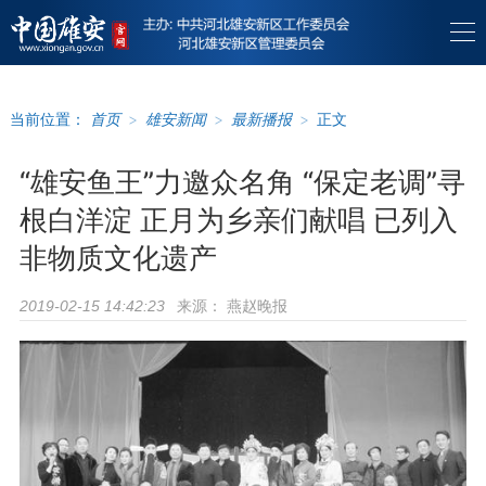
当前位置：
首页
>
雄安新闻
>
最新播报
>
正文
“雄安鱼王”力邀众名角 “保定老调”寻
根白洋淀 正月为乡亲们献唱 已列入
非物质文化遗产
来源：
燕赵晚报
2019-02-15 14:42:23