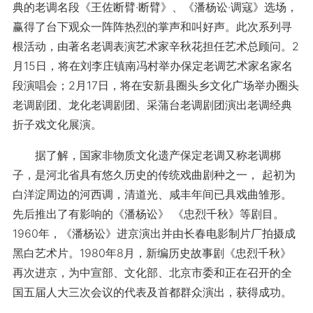
典的老调名段《王佐断臂·断臂》、《潘杨讼·调寇》选场，
赢得了台下观众一阵阵热烈的掌声和叫好声。此次系列寻
根活动，由著名老调表演艺术家辛秋花担任艺术总顾问。2
月15日，将在刘李庄镇南冯村举办保定老调艺术家名家名
段演唱会；2月17日，将在安新县圈头乡文化广场举办圈头
老调剧团、龙化老调剧团、采蒲台老调剧团演出老调经典
折子戏文化展演。
据了解，国家非物质文化遗产保定老调又称老调梆
子，是河北省具有悠久历史的传统戏曲剧种之一， 起初为
白洋淀周边的河西调，清道光、咸丰年间已具戏曲雏形。
先后推出了有影响的《潘杨讼》 《忠烈千秋》等剧目。
1960年，《潘杨讼》进京演出并由长春电影制片厂拍摄成
黑白艺术片。1980年8月，新编历史故事剧《忠烈千秋》
再次进京，为中宣部、文化部、北京市委和正在召开的全
国五届人大三次会议的代表及首都群众演出，获得成功。