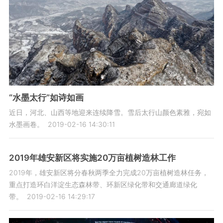
“水墨太行”如诗如画
近日，河北、山西等地迎来连续降雪。雪后太行山颜色素雅，宛如
水墨画卷。
2019-02-16 14:30:11
2019年雄安新区将实施20万亩植树造林工作
2019年，雄安新区将分春秋两季全力完成20万亩植树造林任务，
重点打造环白洋淀生态森林带、环新区绿化带和交通廊道绿化
带。
2019-02-16 14:29:17