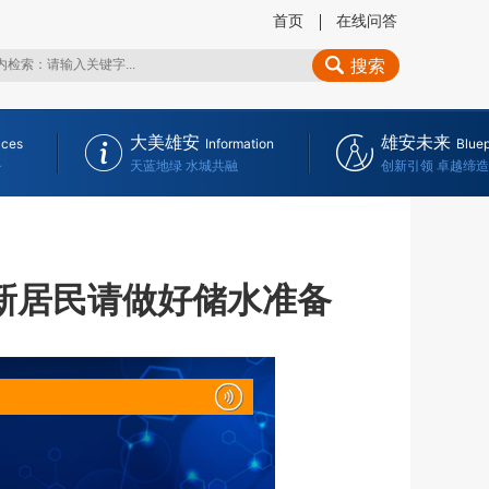
首页
在线问答
搜索
大美雄安
雄安未来
ices
Information
Bluep
务
天蓝地绿 水城共融
创新引领 卓越缔造
新居民请做好储水准备