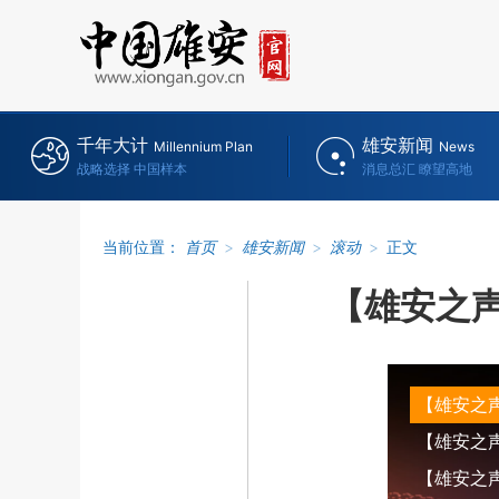
千年大计
雄安新闻
Millennium Plan
News
战略选择 中国样本
消息总汇 瞭望高地
当前位置：
首页
>
雄安新闻
>
滚动
>
正文
【雄安之
【雄安之
【雄安之声】
【雄安之声】