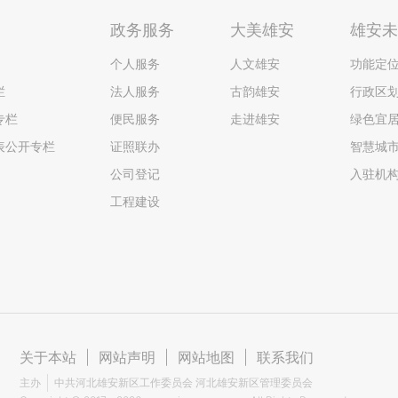
政务服务
大美雄安
雄安
个人服务
人文雄安
功能定
栏
法人服务
古韵雄安
行政区
专栏
便民服务
走进雄安
绿色宜
表公开专栏
证照联办
智慧城
公司登记
入驻机
工程建设
关于本站
|
网站声明
|
网站地图
|
联系我们
主办
中共河北雄安新区工作委员会 河北雄安新区管理委员会