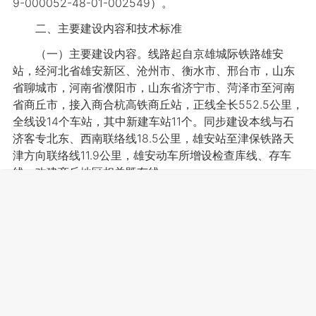
9-000052-48-01-002549）。
二、主要建设内容和技术标准
（一）主要建设内容。线路起自京雄城际铁路雄安
站，经河北省雄安新区、沧州市、衡水市、邢台市，山东
省聊城市，河南省濮阳市，山东省济宁市、菏泽市至河南
省商丘市，接入商合杭高铁商丘站，正线全长552.5公里，
全线设14个车站，其中新建车站11个。同步建设本线与石
济客专北东、西南联络线18.5公里，雄安站至津保铁路天
津方向联络线11.9公里，雄安动车所增设检查库线、存车
线，改建商丘地区相关既有线。
（二）主要技术标准。铁路等级：高速铁路。正线数
目：双线。设计速度：350公里/小时。最小曲线半径：一
般地段7000米（困难地段5500米）。最大坡度：一般地
段20‰（困难地段30‰）。牵引种类：电力。到发线有效
长度：650米。列车运行控制方式：CTCS-3列控系统。调
度指挥方式：调度集中。其他技术标准执行《高速铁路设
计规范》（TB 10621-2014）。