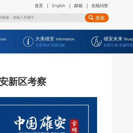
首页
English
邮箱
在线问答
搜索
大美雄安
雄安未来
ices
Information
Bluep
务
天蓝地绿 水城共融
创新引领 卓越缔造
安新区考察