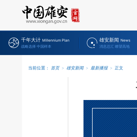
千年大计
雄安新闻
Millennium Plan
News
战略选择 中国样本
消息总汇 瞭望高地
当前位置：
首页
>
雄安新闻
>
最新播报
>
正文