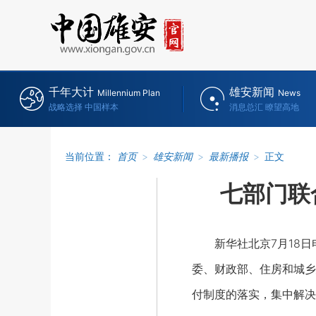
千年大计
雄安新闻
Millennium Plan
News
战略选择 中国样本
消息总汇 瞭望高地
当前位置：
首页
>
雄安新闻
>
最新播报
>
正文
七部门联
新华社北京7月18日电
委、财政部、住房和城乡
付制度的落实，集中解决