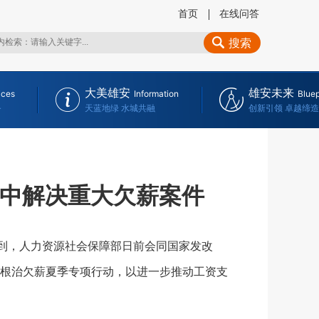
首页
在线问答
搜索
大美雄安
雄安未来
ices
Information
Bluep
务
天蓝地绿 水城共融
创新引领 卓越缔造
集中解决重大欠薪案件
到，人力资源社会保障部日前会同国家发改
根治欠薪夏季专项行动，以进一步推动工资支