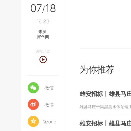
07
18
/
19:33
来源:
新华网
阅读正文
为你推荐
微信
雄安招标丨雄县马庄
微博
雄县马庄干渠黑臭水体治理工
Qzone
雄安招标丨雄县马