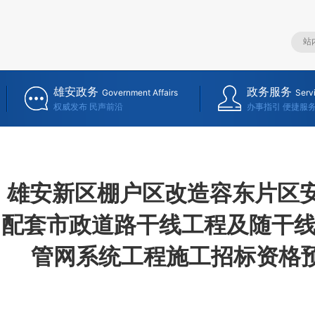
雄安政务
政务服务
Government Affairs
Serv
权威发布 民声前沿
办事指引 便捷服
丨雄安新区棚户区改造容东片区安
）配套市政道路干线工程及随干
管网系统工程施工招标资格