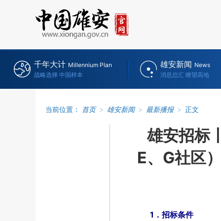
千年大计
雄安新闻
Millennium Plan
News
战略选择 中国样本
消息总汇 瞭望高地
当前位置：
首页
>
雄安新闻
>
最新播报
>
正文
雄安招标
E、G社区
1．招标条件