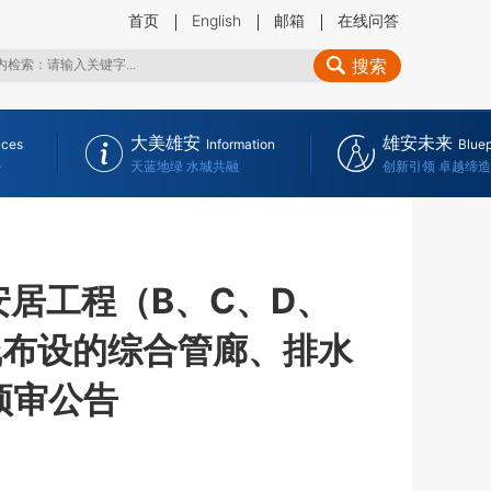
首页
English
邮箱
在线问答
搜索
大美雄安
雄安未来
ices
Information
Bluep
务
天蓝地绿 水城共融
创新引领 卓越缔造
居工程（B、C、D、
线布设的综合管廊、排水
预审公告