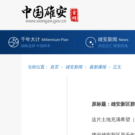
千年大计
雄安新闻
Millennium Plan
News
战略选择 中国样本
消息总汇 瞭望高地
当前位置：
首页
>
雄安新闻
>
最新播报
>
正文
原标题：雄安新区群众
这片土地充满希望（
建设雄安新区是千年大