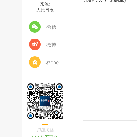
北师范大学 宋朝军）
来源:
人民日报
微信
微博
Qzone
扫描关注
中国雄安官网