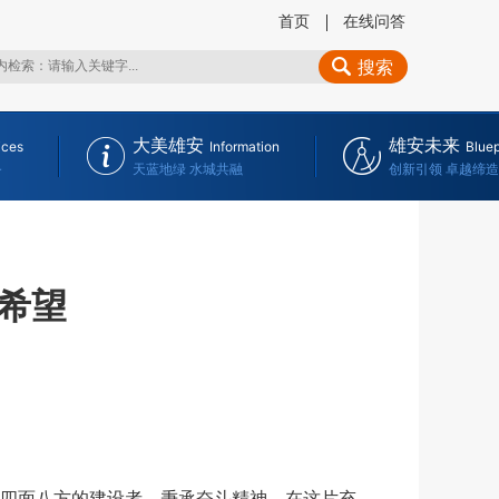
首页
在线问答
搜索
大美雄安
雄安未来
ices
Information
Bluep
务
天蓝地绿 水城共融
创新引领 卓越缔造
希望
四面八方的建设者，秉承奋斗精神，在这片充