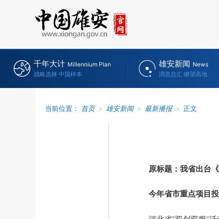
千年大计
雄安新闻
Millennium Plan
News
战略选择 中国样本
消息总汇 瞭望高地
当前位置：
首页
>
雄安新闻
>
最新播报
>
正文
原标题：我省出台《推
今年省市重点项目投资