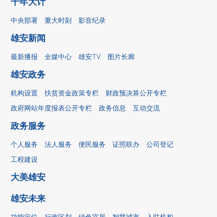
千年大计
中央部署
重大时刻
影音纪录
雄安新闻
最新播报
全媒中心
雄安TV
图片长廊
雄安政务
机构设置
扶贫资金政策专栏
财政预决算公开专栏
政府网站年度报表公开专栏
政务信息
互动交流
政务服务
个人服务
法人服务
便民服务
证照联办
公司登记
工程建设
大美雄安
雄安未来
功能定位
行政区划
绿色宜居
智慧城市
入驻机构